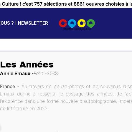
a Culture ! c'est 757 sélections et 8861 oeuvres choisies à l
NOUS ?
NEWSLETTER
Les Années
Annie Ernaux
Folio
2008
France
- Au travers de douze photos et de souvenirs laiss
Ernaux donne à ressentir le passage des années, de l'apr
l'existence dans une forme nouvelle d'autobiographie, impers
de littérature en 2022.