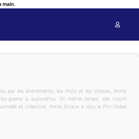
a main.
és par les événements, les mots et les choses, Annie
ès-guerre à aujourd'hui. En même temps, elle inscrit
onnelle et collective. Annie Ernaux a reçu le Prix Nobel