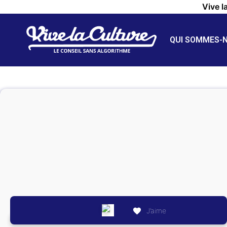
Vive l
QUI SOMMES-
J’aime