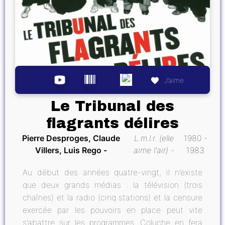
J’aime
Le Tribunal des
flagrants délires
Pierre Desproges, Claude
L.m.l.r. (elle
1980 -
Villers, Luis Rego
aime l'air)
1983
Au début des années quatre-vingt, il n’existe
que deux grands médias : la télévision (trois
chaînes) et la radio (cinq stations) et la censure
exercée par les pouvoirs en place peut vite
s’abattre sur les programmes. Coluche en fera