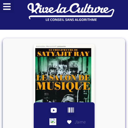
J’aime