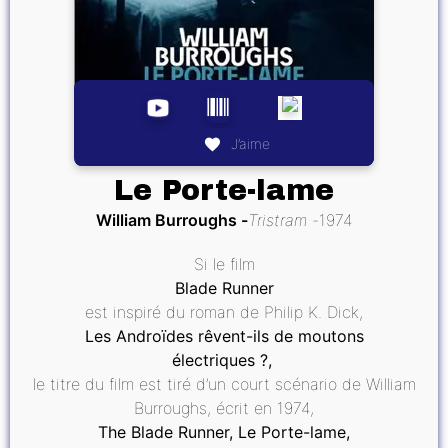
J’aime
Le Porte-lame
William Burroughs
Tristram
1974
Si le film
Blade Runner
est inspiré du roman de Philip K. Dick,
Les Androïdes rêvent-ils de moutons
électriques ?,
le titre du film est tiré d’un court scénario de William
Burroughs, écrit en 1974,
The Blade Runner, Le Porte-lame,