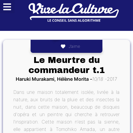
J’aime
Le Meurtre du
commandeur t.1
Haruki Murakami, Hélène Morita
10/18
2017
Dans une maison totalement isolée, livrée à la
nature, aux bruits de la pluie et des insectes la
nuit, dans cette maison, beaucoup de disques
d'opéra et un peintre qui cherche à retrouver
l'inspiration. Cette maison n'est pas la sienne,
elle appartient à Tomohiko Amada, un autre