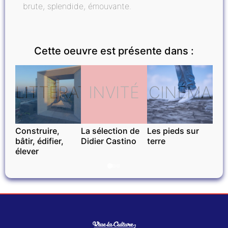
brute, splendide, émouvante.
Cette oeuvre est présente dans :
LITTÉRATURE
INVITÉ
CINÉMA
Construire,
La sélection de
Les pieds sur
bâtir, édifier,
Didier Castino
terre
élever