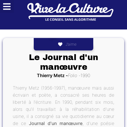
J’aime
Le Journal d'un
manœuvre
Thierry Metz
Folio
1990
Thierry Metz (1956-1997), manœuvre mais aussi
écrivain et poète, a consacré ses heures de
liberté à l'écriture. En 1990, pendant six mois,
alors qu'il travaillait à la réhabilitation d'une
usine, il a consigné sa vie quotidienne au cœur
de ce
Journal d'un manœuvre
, d'une poésie