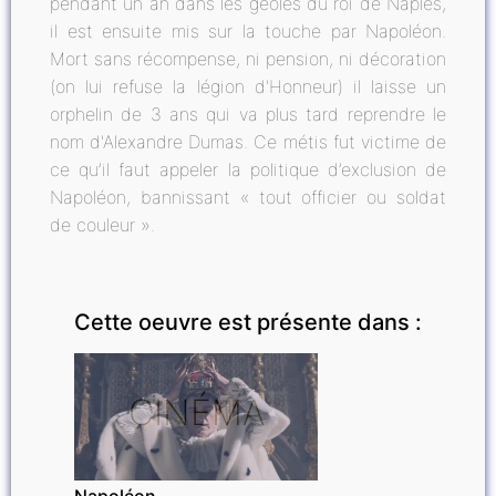
pendant un an dans les geôles du roi de Naples,
il est ensuite mis sur la touche par Napoléon.
Mort sans récompense, ni pension, ni décoration
(on lui refuse la légion d'Honneur) il laisse un
orphelin de 3 ans qui va plus tard reprendre le
nom d'Alexandre Dumas. Ce métis fut victime de
ce qu’il faut appeler la politique d’exclusion de
Napoléon, bannissant « tout officier ou soldat
de couleur ».
Cette oeuvre est présente dans :
CINÉMA