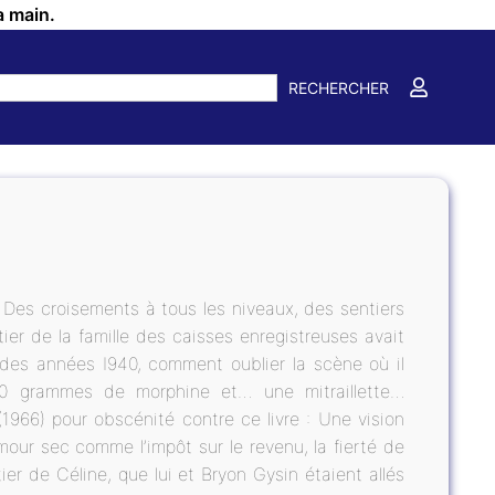
a main.
RECHERCHER
 Des croisements à tous les niveaux, des sentiers
ier de la famille des caisses enregistreuses avait
 des années I940, comment oublier la scène où il
0 grammes de morphine et… une mitraillette…
966) pour obscénité contre ce livre : Une vision
our sec comme l’impôt sur le revenu, la fierté de
r de Céline, que lui et Bryon Gysin étaient allés