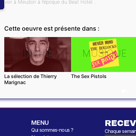
voir à Meudon à l’époque du Beat Hotel…
Cette oeuvre est présente dans :
INVITÉ
MUSIQUE
La sélection de Thierry
The Sex Pistols
Marignac
RECEV
MENU
Qui sommes-nous ?
Chaque semaine