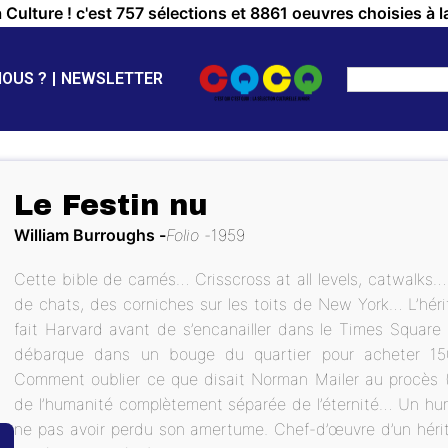
a Culture ! c'est 757 sélections et 8861 oeuvres choisies à l
NOUS ?
NEWSLETTER
Le Festin nu
William Burroughs
Folio
1959
Cette bible de camés… Crisscross at all levels, catwalks…
de chats, des corniches sur les toits de New York… L’hérit
fait Harvard avant de s’encanailler dans le Times Square
débarque dans un bouge du quartier pour acheter 15
Comment oublier ce que disait Norman Mailer au procès (1
de l’humanité complètement séparée de l’éternité… Un hum
ne pas avoir perdu son amertume. Chef-d’œuvre d’un héritie