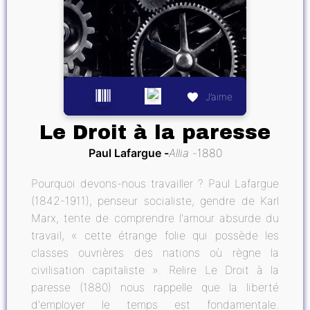
J’aime
Le Droit à la paresse
Paul Lafargue
Allia
1880
Pourquoi devons-nous travailler ? Paul Lafargue
(1842-1911), penseur socialiste, gendre de Karl
Marx, tente de comprendre l'amour absurde du
travail, « cette étrange folie qui possède les
classes ouvrières des nations où règne la
civilisation capitaliste ». Relire Le Droit à la
paresse (1880) nous rappelle que la liberté
d'employer le temps est fondamentale.