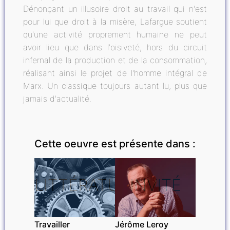
Dénonçant un illusoire droit au travail qui n'est
pour lui que droit à la misère, Lafargue soutient
qu'une activité proprement humaine ne peut
avoir lieu que dans l'oisiveté, hors du circuit
infernal de la production et de la consommation,
réalisant ainsi le projet de l'homme intégral de
Marx. Un classique toujours autant lu, plus que
jamais d'actualité.
Cette oeuvre est présente dans :
LITTÉRATURE
INVITÉ
Travailler
Jérôme Leroy