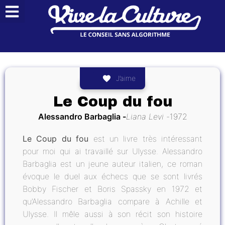
J’aime
Le Coup du fou
Alessandro Barbaglia
Liana Levi
1972
Le Coup du fou
est un livre très intéressant
pour moi qui ai travaillé sur Ulysse. Alessandro
Barbaglia est un jeune auteur italien, ce roman
évoque le duel aux échecs que se sont livrés
Bobby Fischer et Boris Spassky en 1972 et
qu’Alessandro Barbaglia compare à Achille et
Ulysse. Il mêle aussi à son récit son histoire