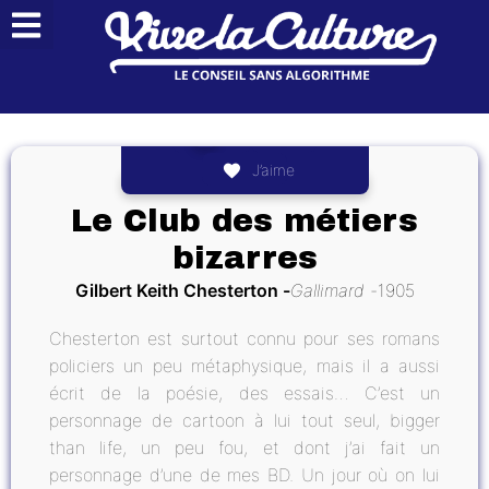
J’aime
Le Club des métiers
bizarres
Gilbert Keith Chesterton
Gallimard
1905
Chesterton est surtout connu pour ses romans
policiers un peu métaphysique, mais il a aussi
écrit de la poésie, des essais… C’est un
personnage de cartoon à lui tout seul, bigger
than life, un peu fou, et dont j’ai fait un
personnage d’une de mes BD. Un jour où on lui