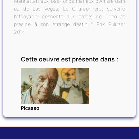
Manhattan aux bas-fonds mafieux d'Amsterdam
ou de Las Vegas, Le Chardonneret surveille
l'effroyable descente aux enfers de Theo et
préside à son étrange destin…” Prix Pulitzer
2014
Cette oeuvre est présente dans :
EXPOSITIONS
Picasso