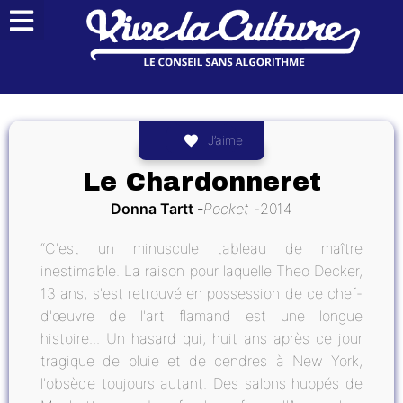
J’aime
Le Chardonneret
Donna Tartt
Pocket
2014
“C'est un minuscule tableau de maître
inestimable. La raison pour laquelle Theo Decker,
13 ans, s'est retrouvé en possession de ce chef-
d'œuvre de l'art flamand est une longue
histoire... Un hasard qui, huit ans après ce jour
tragique de pluie et de cendres à New York,
l'obsède toujours autant. Des salons huppés de