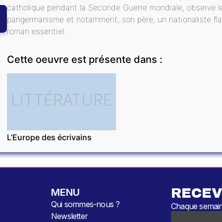
catholique pendant la Seconde Guerre mondiale, observe le
pangermanisme et notamment, son père, un nationaliste fl
roman essentiel.
Cette oeuvre est présente dans :
LITTÉRATURE
L’Europe des écrivains
RECEV
MENU
Qui sommes-nous ?
Chaque semaine
Newsletter