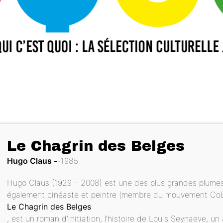
Le Chagrin des Belges
Hugo Claus
1985
Hugo Claus (1929 – 2008) est une des plus grandes plumes 
également cinéaste et peintre (membre du mouvement CoBrA)
Le Chagrin des Belges
, est un roman d’initiation, l’histoire de Louis Seynaeve, 