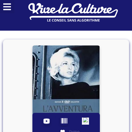
J’aime