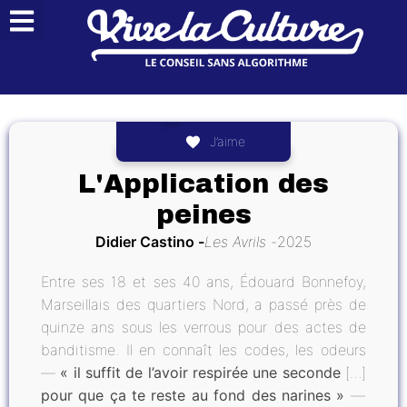
J’aime
L'Application des
peines
Didier Castino
Les Avrils
2025
Entre ses 18 et ses 40 ans, Édouard Bonnefoy,
Marseillais des quartiers Nord, a passé près de
quinze ans sous les verrous pour des actes de
banditisme. Il en connaît les codes, les odeurs
—
« il suffit de l’avoir respirée une seconde
[…]
pour que ça te reste au fond des narines »
—