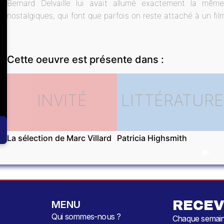
Bernard Delvaille lui avait allumé exactement la mê
nostalgiques, qui font que parfois on reste attaché à un fil
Cette oeuvre est présente dans :
INVITÉ
LITTÉRATURE
La sélection de Marc Villard
Patricia Highsmith
RECEV
MENU
Qui sommes-nous ?
Chaque semaine