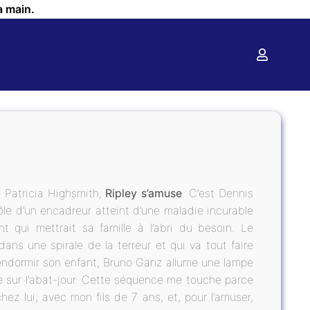
a main.
 Patricia Highsmith,
Ripley s’amuse
. C’est Dennis
 rôle d’un encadreur atteint d’une maladie incurable
qui mettrait sa famille à l’abri du besoin. Le
ns une spirale de la terreur et qui va tout faire
 endormir son enfant, Bruno Ganz allume une lampe
se sur l’abat-jour. Cette séquence me touche parce
 chez lui, avec mon fils de 7 ans, et, pour l’amuser,