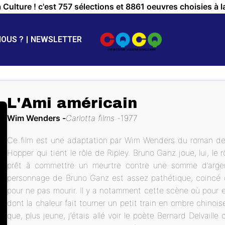
a Culture ! c'est 757 sélections et 8861 oeuvres choisies à l
NOUS ?
NEWSLETTER
L'Ami américain
Wim Wenders
Carlotta films
1977
Ce film est une adaptation par Wim Wenders du roman de
Hopper qui tient le rôle de Ripley. Bruno Ganz joue, lui, le
prêt à commettre un meurtre contre une somme d’argent 
personnage de Bruno Ganz est assez pathétique, coincé da
pour ne pas mourir. Il y a notamment cette scène où pour
dont la chaleur fait tourner un petit train en ombre chinoi
que, plus jeune, j’étais allé voir le poète Bernard Delvaille