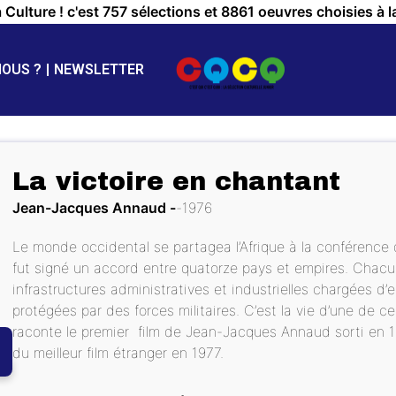
a Culture ! c'est 757 sélections et 8861 oeuvres choisies à l
NOUS ?
NEWSLETTER
La victoire en chantant
Jean-Jacques Annaud
1976
Le monde occidental se partagea l’Afrique à la conférence 
fut signé un accord entre quatorze pays et empires. Chac
infrastructures administratives et industrielles chargées d’e
protégées par des forces militaires. C’est la vie d’une de
raconte le premier film de Jean-Jacques Annaud sorti en 
du meilleur film étranger en 1977.