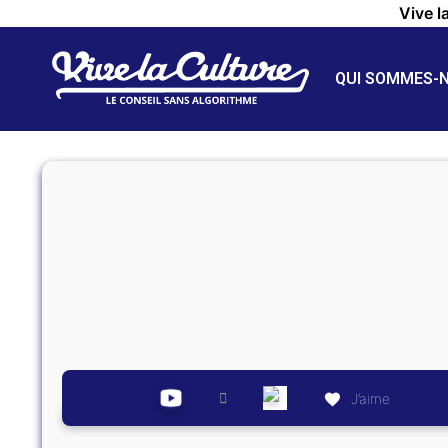
Vive l
QUI SOMMES-
J’aime