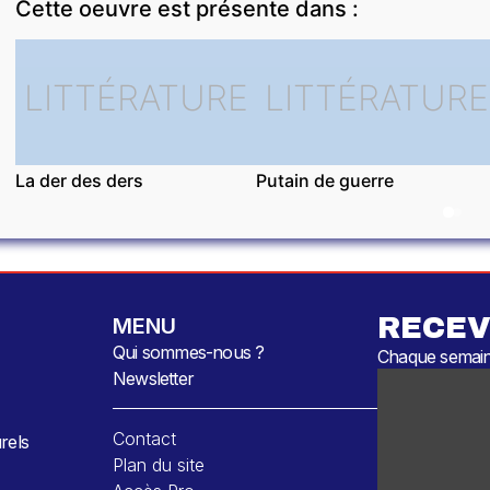
Cette oeuvre est présente dans :
LITTÉRATURE
LITTÉRATURE
La der des ders
Putain de guerre
RECEV
MENU
Qui sommes-nous ?
Chaque semaine
Newsletter
Contact
rels
Plan du site