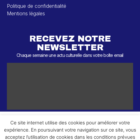
Politique de confidentialité
Mentions légales
RECEVEZ NOTRE
NEWSLETTER
Chaque semaine une actu culturelle dans votre boîte email
Ce site internet utilise des cookies pour améliorer votre
expérience. En poursuivant votre navigation sur ce site, vous
ème
© 2026 – 2
Round – Tous droits réservés.
acceptez l’utilisation de cookies dans les conditions prévues