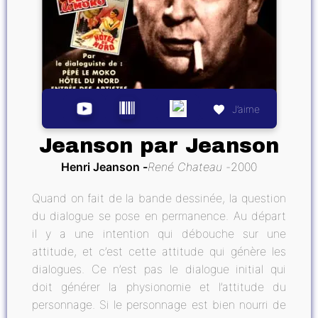
J’aime
Jeanson par Jeanson
Henri Jeanson
René Chateau
2000
Quand on fait de la bande dessinée, la question
du dialogue se pose en permanence. Au départ
il y a une intention qui débouche sur une
attitude, et c’est cette attitude qui génère les
dialogues. Ce n’est pas le dialogue initial qui
doit générer la physionomie et l’attitude du
personnage. Si le personnage est bien nourri de