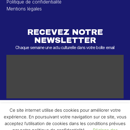
Politique de confidentialité
Mentions légales
RECEVEZ NOTRE
NEWSLETTER
Chaque semaine une actu culturelle dans votre boîte email
Ce site internet utilise des cookies pour améliorer votre
expérience. En poursuivant votre navigation sur ce site, vous
ème
© 2026 – 2
Round – Tous droits réservés.
acceptez l’utilisation de cookies dans les conditions prévues