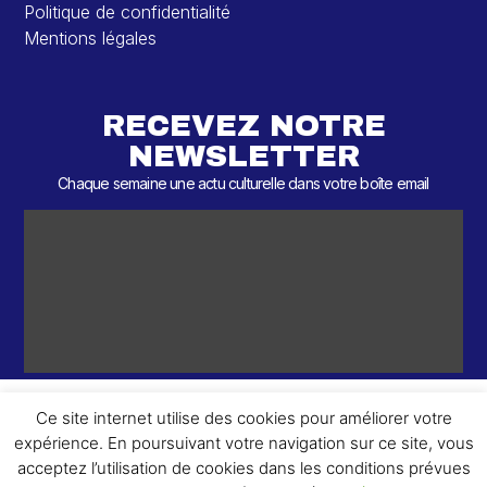
Politique de confidentialité
Mentions légales
RECEVEZ NOTRE
NEWSLETTER
Chaque semaine une actu culturelle dans votre boîte email
Ce site internet utilise des cookies pour améliorer votre
expérience. En poursuivant votre navigation sur ce site, vous
ème
© 2026 – 2
Round – Tous droits réservés.
acceptez l’utilisation de cookies dans les conditions prévues