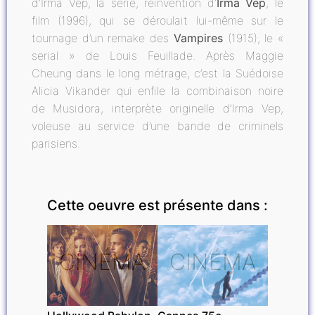
d’Irma Vep, la série, réinvention d’
Irma Vep
, le
film (1996), qui se déroulait lui-même sur le
tournage d’un remake des
Vampires
(1915), le «
serial » de Louis Feuillade. Après Maggie
Cheung dans le long métrage, c’est la Suédoise
Alicia Vikander qui enfile la combinaison noire
de Musidora, interprète originelle d’Irma Vep,
voleuse au service d’une bande de criminels
parisiens.
Cette oeuvre est présente dans :
CINÉMA
CINÉMA