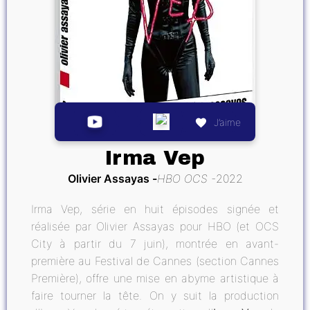
J’aime
Irma Vep
Olivier Assayas
HBO OCS
2022
Irma Vep, série en huit épisodes signée et
réalisée par Olivier Assayas pour HBO (et OCS
City à partir du 7 juin), montrée en avant-
première au Festival de Cannes (section Cannes
Première), offre une mise en abyme artistique à
faire tourner la tête. On y suit la production