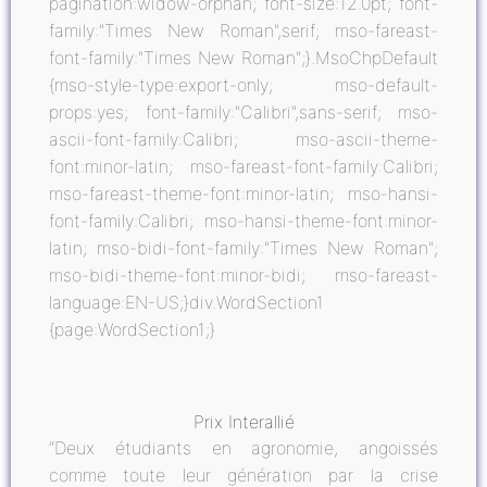
pagination:widow-orphan; font-size:12.0pt; font-
family:"Times New Roman",serif; mso-fareast-
font-family:"Times New Roman";}.MsoChpDefault
{mso-style-type:export-only; mso-default-
props:yes; font-family:"Calibri",sans-serif; mso-
ascii-font-family:Calibri; mso-ascii-theme-
font:minor-latin; mso-fareast-font-family:Calibri;
mso-fareast-theme-font:minor-latin; mso-hansi-
font-family:Calibri; mso-hansi-theme-font:minor-
latin; mso-bidi-font-family:"Times New Roman";
mso-bidi-theme-font:minor-bidi; mso-fareast-
language:EN-US;}div.WordSection1
{page:WordSection1;}
Prix Interallié
“Deux étudiants en agronomie, angoissés
comme toute leur génération par la crise