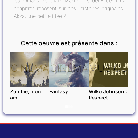
les romans de J.R.R. Martin, les deux derniers
chapitres reposent sur des histoires originales.
Alors, une petite idée ?
Cette oeuvre est présente dans :
CINÉMA
CINÉMA
MUSIQUE
Zombie, mon
Fantasy
Wilko Johnson :
ami
Respect