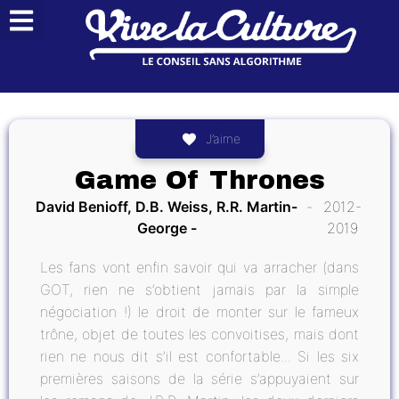
J’aime
Game Of Thrones
David Benioff, D.B. Weiss, R.R. Martin-
2012-
George
2019
Les fans vont enfin savoir qui va arracher (dans
GOT, rien ne s’obtient jamais par la simple
négociation !) le droit de monter sur le fameux
trône, objet de toutes les convoitises, mais dont
rien ne nous dit s’il est confortable... Si les six
premières saisons de la série s’appuyaient sur