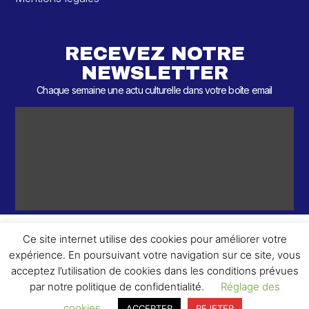
RECEVEZ NOTRE
NEWSLETTER
Chaque semaine une actu culturelle dans votre boîte email
Ce site internet utilise des cookies pour améliorer votre
expérience. En poursuivant votre navigation sur ce site, vous
ème
© 2026 – 2
Round – Tous droits réservés.
acceptez l’utilisation de cookies dans les conditions prévues
par notre politique de confidentialité.
Réglage des
cookies
ACCEPTER
REJETER