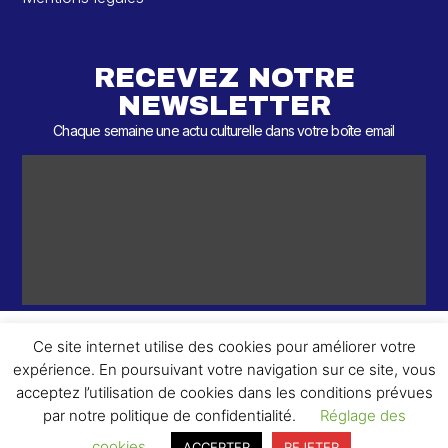
RECEVEZ NOTRE
NEWSLETTER
Chaque semaine une actu culturelle dans votre boîte email
Ce site internet utilise des cookies pour améliorer votre
expérience. En poursuivant votre navigation sur ce site, vous
ème
© 2026 – 2
Round – Tous droits réservés.
acceptez l’utilisation de cookies dans les conditions prévues
par notre politique de confidentialité.
Réglage des
cookies
ACCEPTER
REJETER