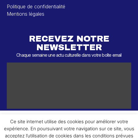
Politique de confidentialité
Mentions légales
RECEVEZ NOTRE
NEWSLETTER
Chaque semaine une actu culturelle dans votre boîte email
Ce site internet utilise des cookies pour améliorer votre
expérience. En poursuivant votre navigation sur ce site, vous
ème
© 2026 – 2
Round – Tous droits réservés.
acceptez l’utilisation de cookies dans les conditions prévues