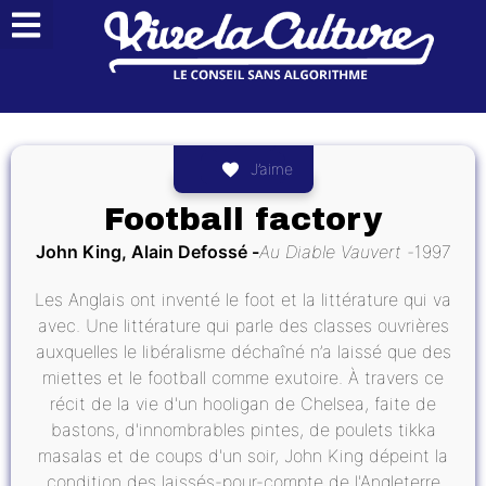
J’aime
Football factory
John King, Alain Defossé
Au Diable Vauvert
1997
Les Anglais ont inventé le foot et la littérature qui va
avec. Une littérature qui parle des classes ouvrières
auxquelles le libéralisme déchaîné n’a laissé que des
miettes et le football comme exutoire. À travers ce
récit de la vie d'un hooligan de Chelsea, faite de
bastons, d'innombrables pintes, de poulets tikka
masalas et de coups d'un soir, John King dépeint la
condition des laissés-pour-compte de l'Angleterre