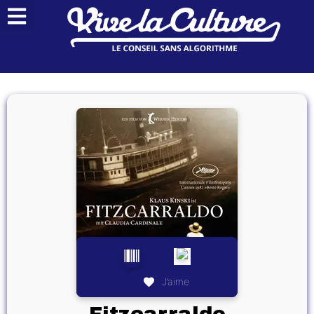
J’aime