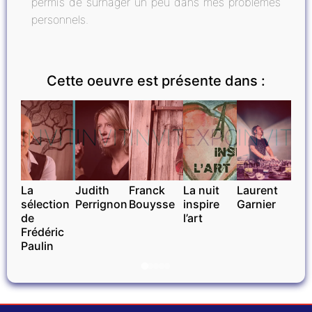
permis de surnager un peu dans mes problèmes
personnels.
Cette oeuvre est présente dans :
INVITÉ
INVITÉ
INVITÉ
EXPOSITIO
INVITÉ
La
Judith
Franck
La nuit
Laurent
sélection
Perrignon
Bouysse
inspire
Garnier
de
l’art
Frédéric
Paulin