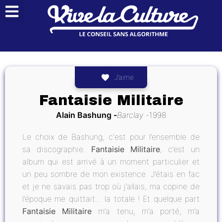
J’aime
Fantaisie Militaire
Alain Bashung
Barclay
1998
Le choix de Bashung, c'est pour l’ensemble de
sa discographie.
Fantaisie Militaire
, c’est un
album qui est arrivé à un moment particulier et
un peu sombre de mon existence. J’étais en fac
et je ne savais pas trop où j’allais, ma copine de
l’époque me quittait… la totale ! Et quelque part
Fantaisie Militaire
m’a tenu, m’a porté, m’a