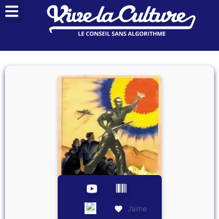
J’aime