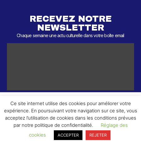
RECEVEZ NOTRE
NEWSLETTER
Chaque semaine une actu culturelle dans votre boîte email
Ce site internet utilise des cookies pour améliorer votre
expérience. En poursuivant votre navigation sur ce site, vous
ème
© 2026 – 2
Round – Tous droits réservés.
acceptez l’utilisation de cookies dans les conditions prévues
par notre politique de confidentialité.
Réglage des
cookies
ACCEPTER
REJETER