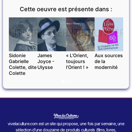
Cette oeuvre est présente dans :
LITTÉRATURE
LITTÉRATURE
LITTÉRATURE
LITTÉR
Sidonie
James
« L’Orient,
Aux sources
Gabrielle
Joyce -
toujours
de la
Colette, dite
Ulysse
l’Orient ! »
modernité
Colette
vivelaculture.com est un site qui propose, une fois par semaine, une
sélection d’une douzaine de produits culturels (films, livres,