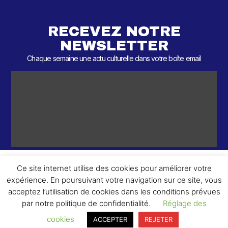
RECEVEZ NOTRE
NEWSLETTER
Chaque semaine une actu culturelle dans votre boîte email
Ce site internet utilise des cookies pour améliorer votre
expérience. En poursuivant votre navigation sur ce site, vous
ème
© 2026 – 2
Round – Tous droits réservés.
acceptez l’utilisation de cookies dans les conditions prévues
par notre politique de confidentialité.
Réglage des
cookies
ACCEPTER
REJETER