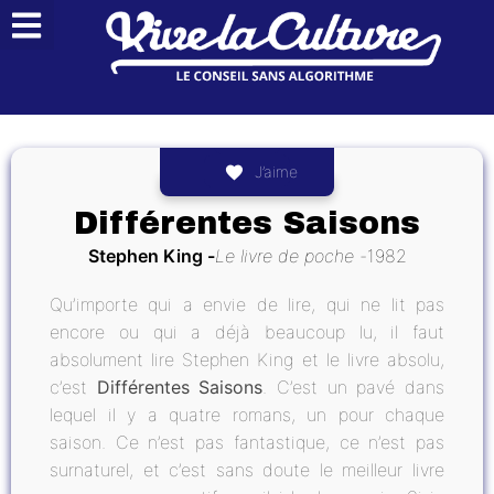
J’aime
Différentes Saisons
Stephen King
Le livre de poche
1982
Qu’importe qui a envie de lire, qui ne lit pas
encore ou qui a déjà beaucoup lu, il faut
absolument lire Stephen King et le livre absolu,
c’est
Différentes Saisons
. C’est un pavé dans
lequel il y a quatre romans, un pour chaque
saison. Ce n’est pas fantastique, ce n’est pas
surnaturel, et c’est sans doute le meilleur livre