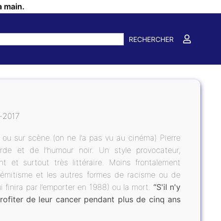
a main.
RECHERCHER
2017
on ou sur scène (on ne l’a pas vu au cinéma) Pierre
de et de l’humour noir. Un style provocateur,
nt et surtout très littéraire. Moins frontalement
isémitisme et les autres formes de racisme ou de
finira par l’emporter en 1988) ou la mort.
“S'il n'y
rofiter de leur cancer pendant plus de cinq ans