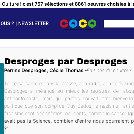
a Culture ! c'est 757 sélections et 8861 oeuvres choisies à l
NOUS ?
NEWSLETTER
Desproges par Desproges
Perrine Desproges, Cécile Thomas
Editions du courroux
Toute sa carrière dans la presse, à la radio, à la télévisi
Desproges a mélangé au mieux les registres de l’absur
anticonformiste, mais qui parfois pouvait être bienveilla
politique que son complice Guy Bedos, le nazisme, l'ant
fascisme sont des thèmes récurrents, comme le cancer (qui 
avait pas la Science, combien d'entre nous pourraient p
?”