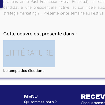
relations entre Paul Francoeur (Melvil Poupaud), un lea
candidat à une présidentielle fictive, et son fidèle ap
stratégie marketing ?... Présenté cette semaine au Festiva
Cette oeuvre est présente dans :
LITTÉRATURE
Le temps des élections
RECEV
MENU
Qui sommes-nous ?
Chaque semaine