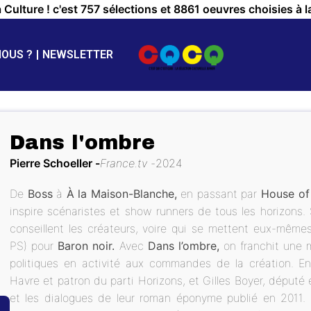
a Culture ! c'est 757 sélections et 8861 oeuvres choisies à l
NOUS ?
NEWSLETTER
Dans l'ombre
Pierre Schoeller
France.tv
2024
De
Boss
à
À la Maison-Blanche,
en passant par
House of
inspire scénaristes et show runners de tous les horizons
conseillent les créateurs, voire qui se mettent eux-mêm
PS) pour
Baron noir.
Avec
Dans l’ombre,
on franchit une 
politiques en activité aux commandes de la création. En
Havre et patron du parti Horizons, et Gilles Boyer, député 
et les dialogues de leur roman éponyme publié en 2011. 