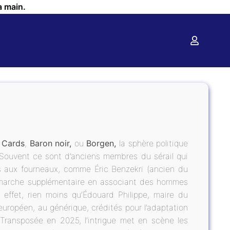
a main.
 Cards
,
Baron noir,
ou
Borgen,
la sphère politique
. Souvent ce sont d’anciens membres du sérail qui
es aux fourneaux, comme Éric Benzekri (ancien du
marche supplémentaire en associant des hommes
 effet, rien moins qu’Édouard Philippe, maire du
européen, au générique, crédités pour l’adaptation
Transposée en 2025, l’intrigue met en scène les