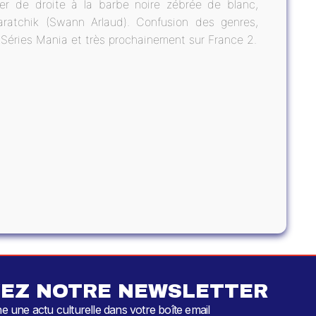
der de droite à la barbe noire zébrée de blanc,
paratchik (Swann Arlaud). Confusion des genres,
l Séries Mania et très prochainement sur France 2.
EZ NOTRE NEWSLETTER
 une actu culturelle dans votre boîte email