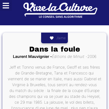
J’aime
Dans la foule
Laurent Mauvignier
Éditions de Minuit
2006
Jeff et Tonino venus de France, Geoff et ses frères
de Grande-Bretagne, Tana et Francesco qui
viennent de se marier en Italie, mais aussi Gabriel et
Virginie à Bruxelles, tous seront au rendez-vous
du match du siècle : la finale de la coupe d'Europe
des champions qui va se jouer au stade du Heysel,
ce 29 mai 1985. La jalousie, le vol des billets,
l'insouciance d'une lune de miel : plus rien n'aura