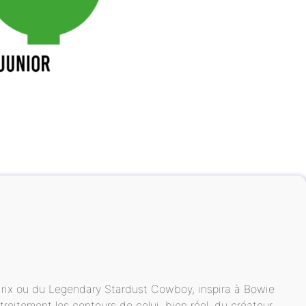
endrix ou du Legendary Stardust Cowboy, inspira à Bowie
troitement les contours de celui, bien réel, du créateur