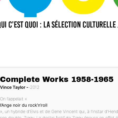
Complete Works 1958-1965
Vince Taylor
2012
On l’appelait «
l’Ange noir du rock’n’roll
», un hybride d’Elvis et de Gene Vincent qui, à l’instar d’H
son double, Ziggy. Le destin fictif de Ziggy épouse en effet é