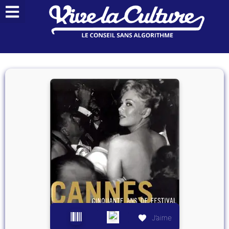
J’aime