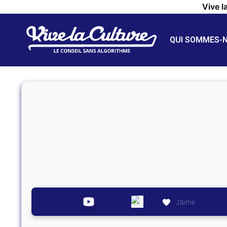
Vive l
QUI SOMMES-
J’aime