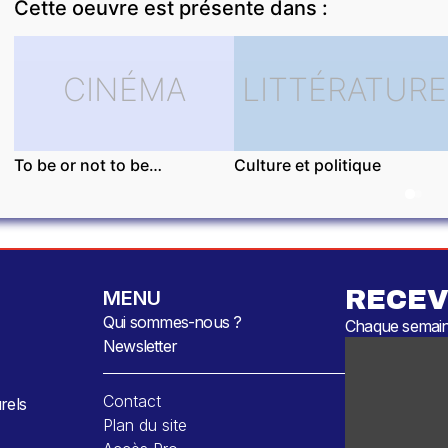
Cette oeuvre est présente dans :
CINÉMA
LITTÉRATURE
To be or not to be…
Culture et politique
RECEV
MENU
Qui sommes-nous ?
Chaque semaine
Newsletter
Contact
rels
Plan du site