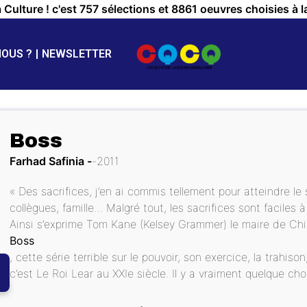
a Culture ! c'est 757 sélections et 8861 oeuvres choisies à l
NOUS ?
NEWSLETTER
Boss
Farhad Safinia
2011
« Des sacrifices, j’en ai commis tellement pour atteindre l
collègues, famille… Malgré tout, les sacrifices sont faciles 
Ainsi s’exprime Tom Kane (Kelsey Grammer) le maire de Ch
Boss
, cette série terrible sur le pouvoir, son exercice, la trahison
c’est Le Roi Lear au XXIe siècle. Il y a vraiment quelque c