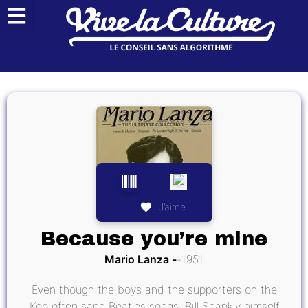
J’aime
Because you’re mine
Mario Lanza
1951
Even though the boys and the supporters on the
Kop often sang Beatles songs, Bill Shankly himself