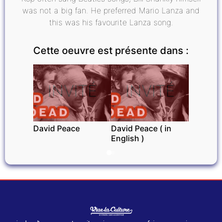
was not a big fan. He preferred Mario Lanza and
this was his favourite Lanza song.
Cette oeuvre est présente dans :
INVITÉ
INVITÉ
David Peace
David Peace ( in
English )