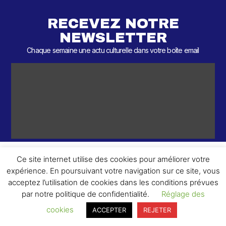
RECEVEZ NOTRE
NEWSLETTER
Chaque semaine une actu culturelle dans votre boîte email
Ce site internet utilise des cookies pour améliorer votre
expérience. En poursuivant votre navigation sur ce site, vous
ème
© 2026 – 2
Round – Tous droits réservés.
acceptez l’utilisation de cookies dans les conditions prévues
par notre politique de confidentialité.
Réglage des
cookies
ACCEPTER
REJETER