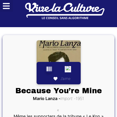
J’aime
Because You’re Mine
Mario Lanza
Import
1951
«
Même les supporters de la tribune « Le Kop »