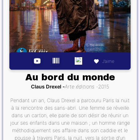
J’aime
Au bord du monde
Claus Drexel
Arte éditions
2015
Pendant un an, Claus Drexel a parcouru Paris la nuit
à la rencontre des sans-abri. Une femme se réveille
dans un carton, elle parle de son désir de réunir un
jour ses enfants dans une maison ; un homme range
méthodiquement ses affaire dans son caddie et le
pousse à travers Paris, la nuit, vers la sortie d’un