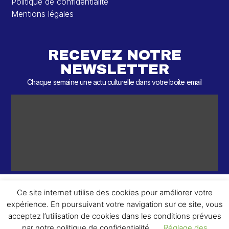
Politique de confidentialité
Mentions légales
RECEVEZ NOTRE
NEWSLETTER
Chaque semaine une actu culturelle dans votre boîte email
Ce site internet utilise des cookies pour améliorer votre
expérience. En poursuivant votre navigation sur ce site, vous
ème
© 2026 – 2
Round – Tous droits réservés.
acceptez l’utilisation de cookies dans les conditions prévues
par notre politique de confidentialité.
Réglage des