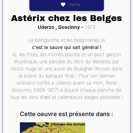
J’aime
Astérix chez les Belges
Uderzo , Goscinny
1979
Le bilinguisme et les belgicismes («
c'est le sauve qui sait général !
»), les frites, les mornes plaines et un petit garçon
énurétique, une parodie du récit de Waterloo par
Victor Hugo et une autre de Brueghel l'Ancien dans
la scène du banquet final... Pour son dernier
scénario confié à Uderzo avant sa mort, René
Goscinny (1926-1977) a bourré chaque planche de
tous les clins d'œil et calembours belges possibles !
Cette oeuvre est présente dans :