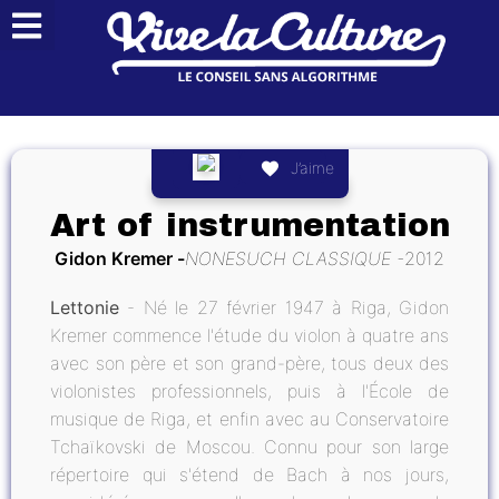
J’aime
Art of instrumentation
Gidon Kremer
NONESUCH CLASSIQUE
2012
Lettonie
- Né le 27 février 1947 à Riga, Gidon
Kremer commence l'étude du violon à quatre ans
avec son père et son grand-père, tous deux des
violonistes professionnels, puis à l'École de
musique de Riga, et enfin avec au Conservatoire
Tchaïkovski de Moscou. Connu pour son large
répertoire qui s'étend de Bach à nos jours,