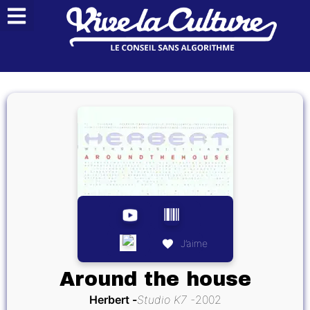
J’aime
Around the house
Herbert
Studio K7
2002