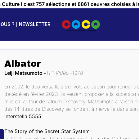
a Culture ! c'est 757 sélections et 8861 oeuvres choisies à l
NOUS ?
NEWSLETTER
Albator
Leiji Matsumoto
TF1 Vidéo
1978
En 2002, le duo versaillais s’envole au Japon pour rencontre
décédé en février 2023. Ils veulent proposer à la superstar
musical autour de l’album Discovery. Matsumoto a raison de
des 14 titres de Discovery se fondent à merveille dans son 
Interstella 5555
:
The 5tory of the 5ecret 5tar 5ystem
suit la trame et les thématiques de l’album des Daft pour m