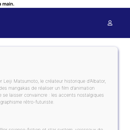
a main.
r Leiji Matsumoto, le créateur historique d’Albator,
 des mangakas de réaliser un film d’animation
 se laisser convaincre : les accents nostalgiques
graphisme rétro-futuriste.
êler science-fiction et star system, vaisseaux de