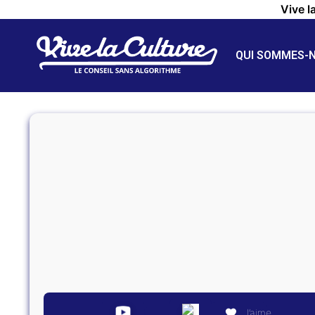
Vive l
QUI SOMMES-
J’aime