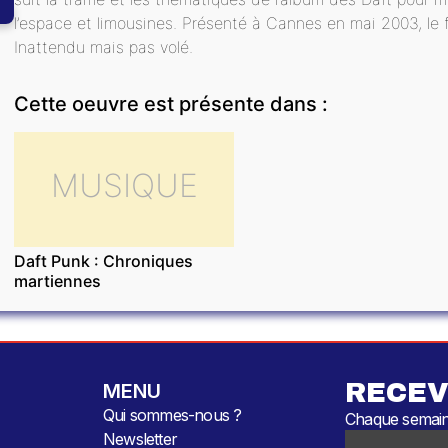
l’espace et limousines. Présenté à Cannes en mai 2003, le f
Inattendu mais pas volé.
Cette oeuvre est présente dans :
MUSIQUE
Daft Punk : Chroniques
martiennes
RECEV
MENU
Qui sommes-nous ?
Chaque semaine
Newsletter