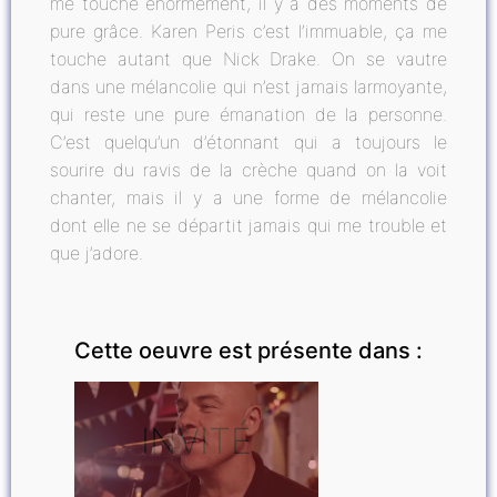
me touche énormément, il y a des moments de
pure grâce. Karen Peris c’est l’immuable, ça me
touche autant que Nick Drake. On se vautre
dans une mélancolie qui n’est jamais larmoyante,
qui reste une pure émanation de la personne.
C’est quelqu’un d’étonnant qui a toujours le
sourire du ravis de la crèche quand on la voit
chanter, mais il y a une forme de mélancolie
dont elle ne se départit jamais qui me trouble et
que j’adore.
Cette oeuvre est présente dans :
INVITÉ