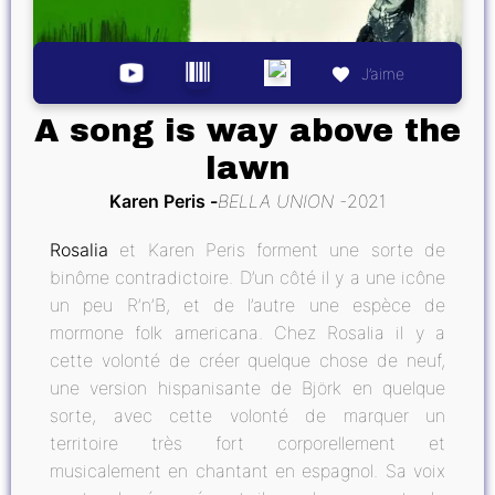
J’aime
A song is way above the
lawn
Karen Peris
BELLA UNION
2021
Rosalia
et Karen Peris forment une sorte de
binôme contradictoire. D’un côté il y a une icône
un peu R’n’B, et de l’autre une espèce de
mormone folk americana. Chez Rosalia il y a
cette volonté de créer quelque chose de neuf,
une version hispanisante de Björk en quelque
sorte, avec cette volonté de marquer un
territoire très fort corporellement et
musicalement en chantant en espagnol. Sa voix